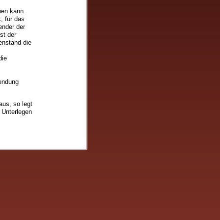
hen kann.
 für das
ender der
st der
nstand die
die
wendung
aus, so legt
 Unterlegen