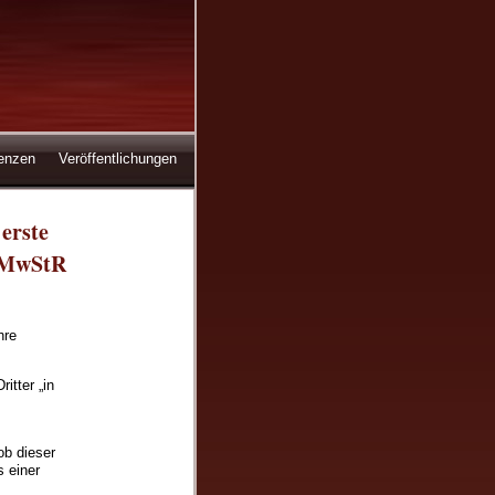
enzen
Veröffentlichungen
erste
, MwStR
hre
itter „in
ob dieser
 einer