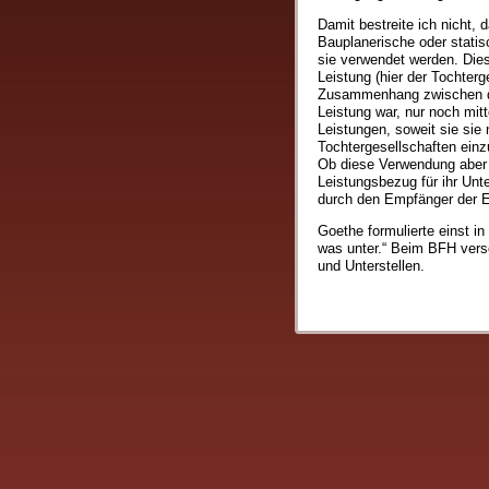
Damit bestreite ich nicht
Bauplanerische oder stati
sie verwendet werden. Die
Leistung (hier der Tochterg
Zusammenhang zwischen di
Leistung war, nur noch mitt
Leistungen, soweit sie sie 
Tochtergesellschaften einz
Ob diese Verwendung aber 
Leistungsbezug für ihr Unt
durch den Empfänger der Ei
Goethe formulierte einst in
was unter.“ Beim BFH vers
und Unterstellen.