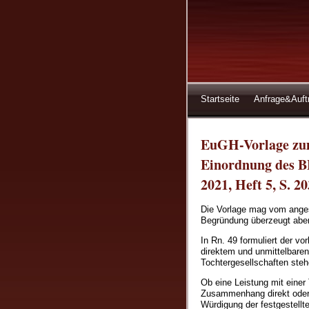
Startseite
Anfrage&Auft
EuGH-Vorlage zum 
Einordnung des B
2021, Heft 5, S. 20
Die Vorlage mag vom angest
Begründung überzeugt aber
In Rn. 49 formuliert der vo
direktem und unmittelbare
Tochtergesellschaften steh
Ob eine Leistung mit einer
Zusammenhang direkt oder i
Würdigung der festgestellt