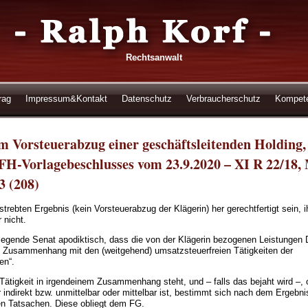
Rechtsanwalt
rag
Impressum&Kontakt
Datenschutz
Verbraucherschutz
Kompet
Vorsteuerabzug einer geschäftsleitenden Holding, 
FH-Vorlagebeschlusses vom 23.9.2020 – XI R 22/18
3 (208)
rebten Ergebnis (kein Vorsteuerabzug der Klägerin) her gerechtfertigt sein, i
 nicht.
rlegende Senat apodiktisch, dass die von der Klägerin bezogenen Leistungen Dr
n Zusammenhang mit den (weitgehend) umsatzsteuerfreien Tätigkeiten der
en“.
 Tätigkeit in irgendeinem Zusammenhang steht, und – falls das bejaht wird –, 
ndirekt bzw. unmittelbar oder mittelbar ist, bestimmt sich nach dem Ergebnis
en Tatsachen. Diese obliegt dem FG.