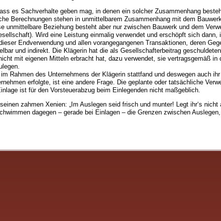
, dass es Sachverhalte geben mag, in denen ein solcher Zusammenhang beste
sche Berechnungen stehen in unmittelbarem Zusammenhang mit dem Bauwerk,
se unmittelbare Beziehung besteht aber nur zwischen Bauwerk und dem Verw
esellschaft). Wird eine Leistung einmalig verwendet und erschöpft sich dann, i
eser Endverwendung und allen vorangegangenen Transaktionen, deren Gege
elbar und indirekt. Die Klägerin hat die als Gesellschafterbeitrag geschuldeten
nicht mit eigenen Mitteln erbracht hat, dazu verwendet, sie vertragsgemäß in 
ulegen.
im Rahmen des Unternehmens der Klägerin stattfand und deswegen auch ihr
ernehmen erfolgte, ist eine andere Frage. Die geplante oder tatsächliche Ver
nlage ist für den Vorsteuerabzug beim Einlegenden nicht maßgeblich.
 seinen zahmen Xenien: „Im Auslegen seid frisch und munter! Legt ihr‘s nicht 
chwimmen dagegen – gerade bei Einlagen – die Grenzen zwischen Auslegen,