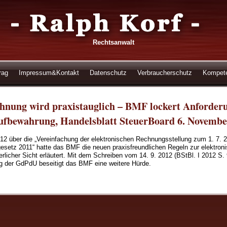
Rechtsanwalt
rag
Impressum&Kontakt
Datenschutz
Verbraucherschutz
Kompet
chnung wird praxistauglich – BMF lockert Anforder
ufbewahrung, Handelsblatt SteuerBoard 6. Novembe
12 über die „Vereinfachung der elektronischen Rechnungsstellung zum 1. 7. 
esetz 2011“ hatte das BMF die neuen praxisfreundlichen Regeln zur elektron
icher Sicht erläutert. Mit dem Schreiben vom 14. 9. 2012 (BStBl. I 2012 S.
g der GdPdU beseitigt das BMF eine weitere Hürde.