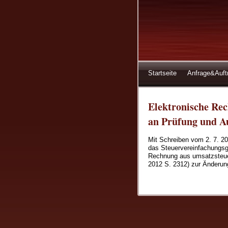
Startseite
Anfrage&Auft
Elektronische Re
an Prüfung und A
Mit Schreiben vom 2. 7. 20
das Steuervereinfachungsg
Rechnung aus umsatzsteuerl
2012 S. 2312) zur Änderun